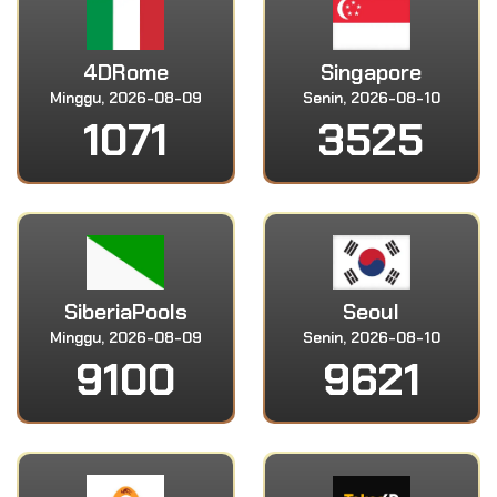
4DRome
Singapore
Minggu, 2026-08-09
Senin, 2026-08-10
1071
3525
SiberiaPools
Seoul
Minggu, 2026-08-09
Senin, 2026-08-10
9100
9621